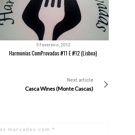
9 Fevereiro, 2012
Harmonias ComProvadas #11 E #12 (Lisboa)
Next article
Casca Wines (Monte Cascas)
ios marcados com
*