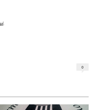
ui
.
0