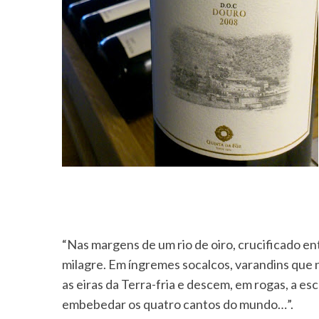
“Nas margens de um rio de oiro, crucificado en
S
milagre. Em íngremes socalcos, varandins que
e
as eiras da Terra-fria e descem, em rogas, a e
a
embebedar os quatro cantos do mundo…”.
r