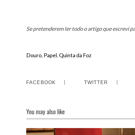
c
h
f
o
Se pretenderem ler todo o artigo que escrevi p
r
:
Douro
,
Papel
,
Quinta da Foz
FACEBOOK
TWITTER
You may also like