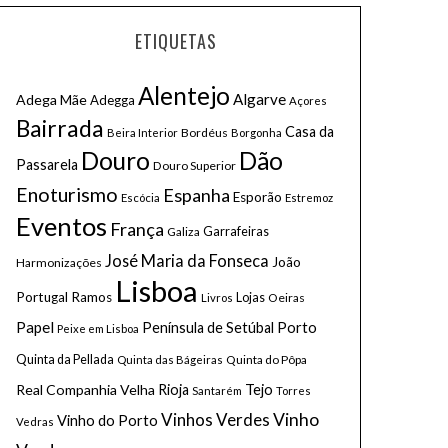
ETIQUETAS
Alentejo
Algarve
Adega Mãe
Adegga
Açores
Bairrada
Casa da
Bordéus
Beira Interior
Borgonha
Douro
Dão
Passarela
Douro Superior
Enoturismo
Espanha
Esporão
Escócia
Estremoz
Eventos
França
Galiza
Garrafeiras
José Maria da Fonseca
João
Harmonizações
Lisboa
Portugal Ramos
Lojas
Oeiras
Livros
Papel
Porto
Península de Setúbal
Peixe em Lisboa
Quinta da Pellada
Quinta do Pôpa
Quinta das Bágeiras
Tejo
Real Companhia Velha
Rioja
Santarém
Torres
Vinhos Verdes
Vinho
Vinho do Porto
Vedras