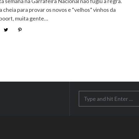
ta semana na Garrafeira Nacional não fugiu à regra.
a cheia para provar os novos e “velhos” vinhos da
poort, muita gente…
S
e
a
r
c
h