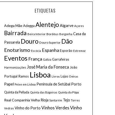
ETIQUETAS
Alentejo
Algarve
Adega Mãe
Adegga
Açores
Bairrada
Casa da
Bordéus
Beira Interior
Borgonha
Douro
Dão
Passarela
Douro Superior
Enoturismo
Espanha
Esporão
Escócia
Estremoz
Eventos
França
Galiza
Garrafeiras
José Maria da Fonseca
João
Harmonizações
Lisboa
Portugal Ramos
Lojas
Oeiras
Livros
Papel
Porto
Península de Setúbal
Peixe em Lisboa
Quinta da Pellada
Quinta do Pôpa
Quinta das Bágeiras
Tejo
Real Companhia Velha
Rioja
Santarém
Torres
Vinhos Verdes
Vinho
Vinho do Porto
Vedras