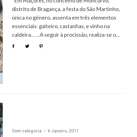
“Em Maçores, no concelho de Moncorvo,
distrito de Bragança, a festa do São Martinho,
única no género, assenta em três elementos
essenciais: gaiteiro, castanhas, e vinho na
caldeira… …A seguir à procissão, realiza-se o…
Sem categoria
6 Janeiro, 2011