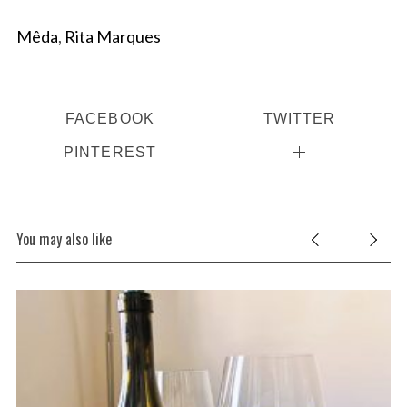
Mêda
,
Rita Marques
S
e
a
FACEBOOK
TWITTER
r
PINTEREST
c
h
f
o
You may also like
r
: