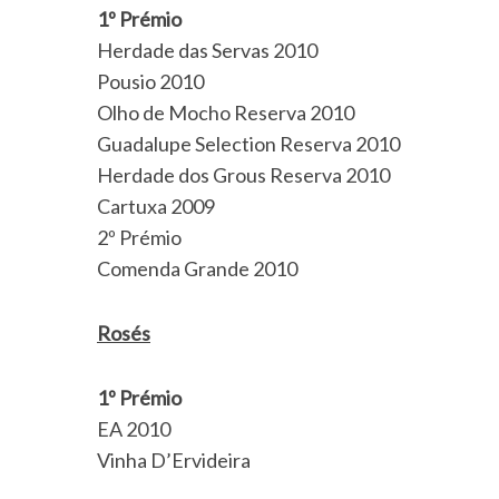
1º Prémio
Herdade das Servas 2010
Pousio 2010
Olho de Mocho Reserva 2010
S
e
Guadalupe Selection Reserva 2010
a
Herdade dos Grous Reserva 2010
r
Cartuxa 2009
c
2º Prémio
h
f
Comenda Grande 2010
o
r
Rosés
:
1º Prémio
EA 2010
Vinha D’Ervideira