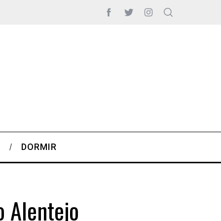
S
DORMIR
 Alentejo