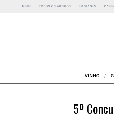
HOME
TODOS OS ARTIGOS
EM VIAGEM
CALEN
VINHO
G
5º Concu