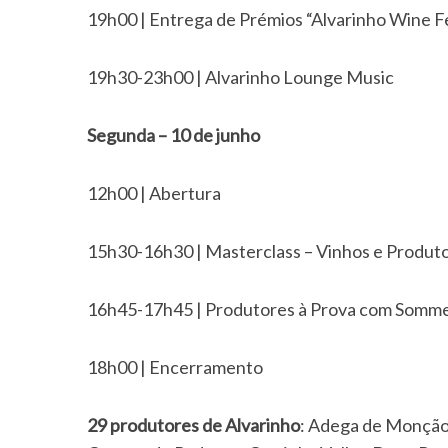
r
19h00 | Entrega de Prémios “Alvarinho Wine F
c
h
f
19h30-23h00 | Alvarinho Lounge Music
o
r
Segunda – 10 de junho
:
12h00 | Abertura
15h30-16h30 | Masterclass – Vinhos e Produt
16h45-17h45 | Produtores à Prova com Somme
18h00 | Encerramento
29 produtores de Alvarinho
: Adega de Monção;