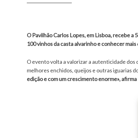
O Pavilhão Carlos Lopes, em Lisboa, recebe a 5ª edição do Alvarinho Wine Fest, a 8, 9 e 10 de junho. Durante três dias vai ser possível apreciar mais de
100 vinhos da casta alvarinho e conhecer mai
O evento volta a valorizar a autenticidade dos
melhores enchidos, queijos e outras iguarias do
edição e com um crescimento enorme», afirma 