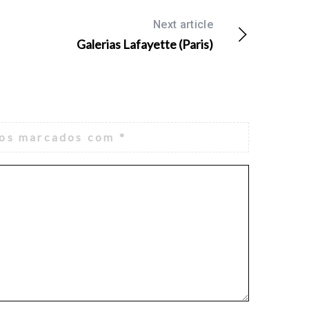
Next article
Galerias Lafayette (Paris)
ios marcados com
*