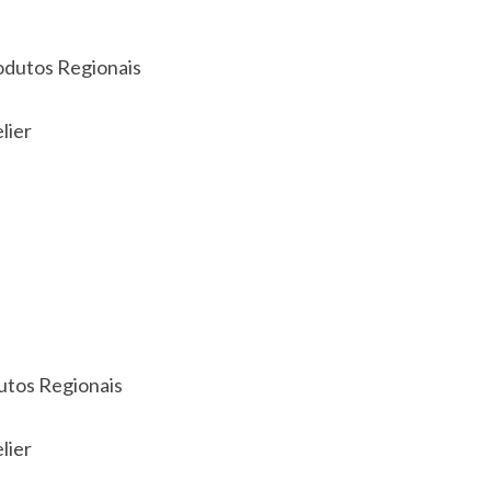
rodutos Regionais
lier
utos Regionais
lier