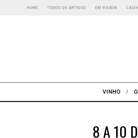
HOME
TODOS OS ARTIGOS
EM VIAGEM
CALEN
VINHO
G
8 A 10 