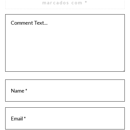
marcados com
*