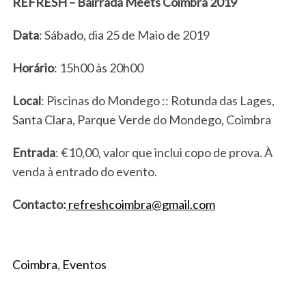
REFRESH – Bairrada Meets Coimbra 2019
r
c
Data
: Sábado, dia 25 de Maio de 2019
h
f
Horário
: 15h00 às 20h00
o
r
Local
: Piscinas do Mondego :: Rotunda das Lages,
:
Santa Clara, Parque Verde do Mondego, Coimbra
Entrada
: €10,00, valor que inclui copo de prova. À
venda à entrado do evento.
Contacto:
refreshcoimbra@gmail.com
Coimbra
,
Eventos