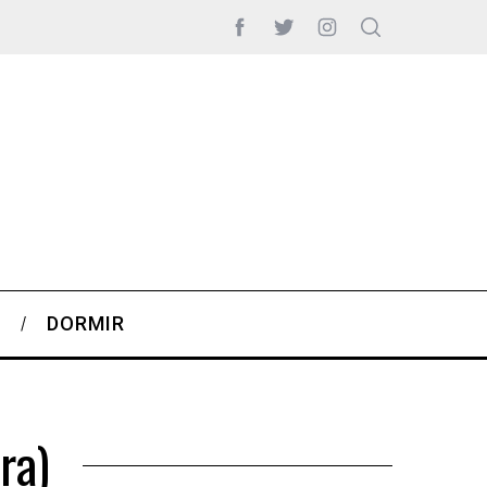
S
DORMIR
ra)