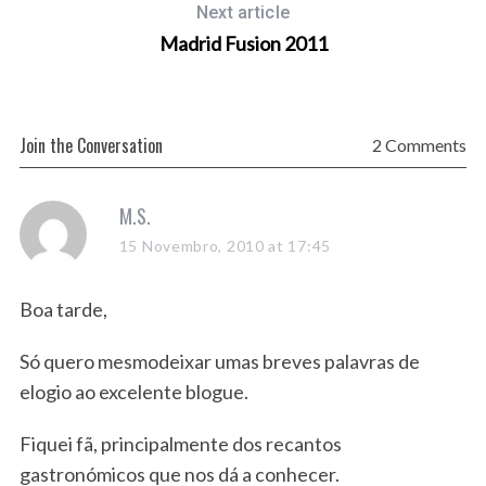
Next article
Madrid Fusion 2011
Join the Conversation
2 Comments
s
M.S.
a
15 Novembro, 2010 at 17:45
y
s
Boa tarde,
:
Só quero mesmodeixar umas breves palavras de
elogio ao excelente blogue.
Fiquei fã, principalmente dos recantos
gastronómicos que nos dá a conhecer.