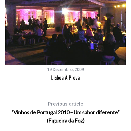
a
r
c
h
f
o
r
:
19 Dezembro, 2009
Lisboa À Prova
Previous article
“Vinhos de Portugal 2010 – Um sabor diferente”
(Figueira da Foz)