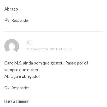
Abraço
Responder
s
Joli
a
15 Novembro, 2010 at 23:39
y
s
Caro M.S. ainda bem que gostou. Passe por cá
:
sempre que quiser.
Abraço e obrigado!
Responder
Leave a comment
L