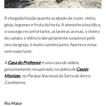
À chegada há pão quente acabado de cozer, vinho,
ginja, legumes e fruta da horta. A atmosfera bucólica,
o sossego reconfortante, as lareiras acesas, o cheiro
do campo, o silêncio abruptamente suspenso pelo
sino da igreja, é muito carinho junto. Apetece estar,
sem nada fazer.
A
Casa do Professor
é uma casa de aldeia,
genuinamente recuperada, na aldeia de
Casais
Monizes
, no Parque Nacional da Serra de Aire e
Candeeiros.
Rio Maior