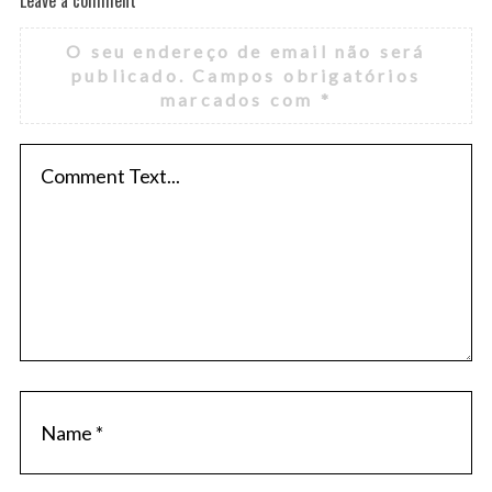
O seu endereço de email não será
publicado.
Campos obrigatórios
marcados com
*