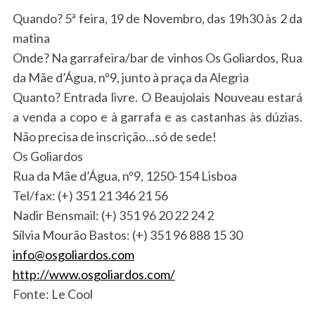
Quando? 5ª feira, 19 de Novembro, das 19h30 às 2 da
matina
Onde? Na garrafeira/bar de vinhos Os Goliardos, Rua
da Mãe d’Água, nº9, junto à praça da Alegria
Quanto? Entrada livre. O Beaujolais Nouveau estará
a venda a copo e à garrafa e as castanhas às dúzias.
Não precisa de inscrição…só de sede!
Os Goliardos
S
Rua da Mãe d’Água, nº9, 1250-154 Lisboa
e
Tel/fax: (+) 351 21 346 21 56
a
Nadir Bensmail: (+) 351 96 20 22 24 2
r
c
Sílvia Mourão Bastos: (+) 351 96 888 15 30
h
info@osgoliardos.com
f
http://www.osgoliardos.com/
o
Fonte: Le Cool
r
: