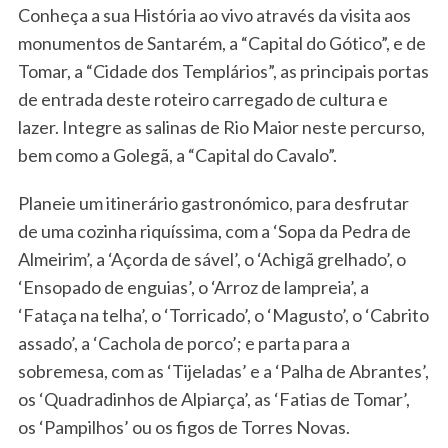
Conheça a sua História ao vivo através da visita aos
monumentos de Santarém, a “Capital do Gótico”, e de
Tomar, a “Cidade dos Templários”, as principais portas
de entrada deste roteiro carregado de cultura e
lazer. Integre as salinas de Rio Maior neste percurso,
bem como a Golegã, a “Capital do Cavalo”.
Planeie um itinerário gastronómico, para desfrutar
S
de uma cozinha riquíssima, com a ‘Sopa da Pedra de
e
a
Almeirim’, a ‘Açorda de sável’, o ‘Achigã grelhado’, o
r
‘Ensopado de enguias’, o ‘Arroz de lampreia’, a
c
‘Fataça na telha’, o ‘Torricado’, o ‘Magusto’, o ‘Cabrito
h
assado’, a ‘Cachola de porco’; e parta para a
f
o
sobremesa, com as ‘Tijeladas’ e a ‘Palha de Abrantes’,
r
os ‘Quadradinhos de Alpiarça’, as ‘Fatias de Tomar’,
:
os ‘Pampilhos’ ou os figos de Torres Novas.