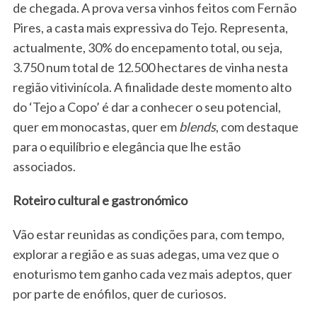
de chegada. A prova versa vinhos feitos com Fernão
Pires, a casta mais expressiva do Tejo. Representa,
actualmente, 30% do encepamento total, ou seja,
3.750 num total de 12.500 hectares de vinha nesta
região vitivinícola. A finalidade deste momento alto
do ‘Tejo a Copo’ é dar a conhecer o seu potencial,
quer em monocastas, quer em
blends
, com destaque
para o equilíbrio e elegância que lhe estão
associados.
Roteiro cultural e gastronómico
Vão estar reunidas as condições para, com tempo,
explorar a região e as suas adegas, uma vez que o
enoturismo tem ganho cada vez mais adeptos, quer
por parte de enófilos, quer de curiosos.