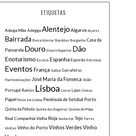
ETIQUETAS
Alentejo
Algarve
Adega Mãe
Adegga
Açores
Bairrada
Casa da
Bordéus
Beira Interior
Borgonha
Douro
Dão
Passarela
Douro Superior
Enoturismo
Espanha
Esporão
Escócia
Estremoz
Eventos
França
Galiza
Garrafeiras
José Maria da Fonseca
João
Harmonizações
Lisboa
Portugal Ramos
Lojas
Oeiras
Livros
Papel
Porto
Península de Setúbal
Peixe em Lisboa
Quinta da Pellada
Quinta do Pôpa
Quinta das Bágeiras
Tejo
Real Companhia Velha
Rioja
Santarém
Torres
Vinhos Verdes
Vinho
Vinho do Porto
Vedras