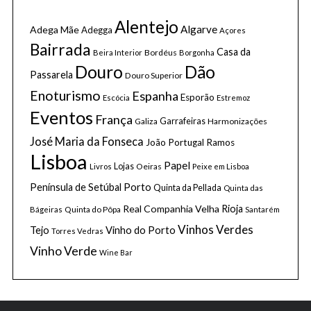
:
Alentejo
Algarve
Adega Mãe
Adegga
Açores
Bairrada
Casa da
Bordéus
Beira Interior
Borgonha
Douro
Dão
Passarela
Douro Superior
Enoturismo
Espanha
Esporão
Escócia
Estremoz
Eventos
França
Galiza
Garrafeiras
Harmonizações
José Maria da Fonseca
João Portugal Ramos
Lisboa
Papel
Lojas
Oeiras
Livros
Peixe em Lisboa
Porto
Península de Setúbal
Quinta da Pellada
Quinta das
Real Companhia Velha
Rioja
Quinta do Pôpa
Bágeiras
Santarém
Vinhos Verdes
Tejo
Vinho do Porto
Torres Vedras
Vinho Verde
Wine Bar