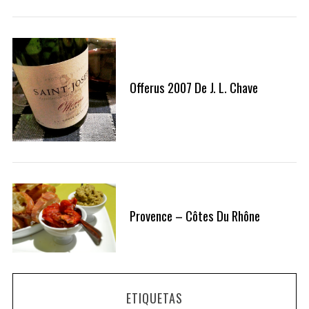
Offerus 2007 De J. L. Chave
S
e
Provence – Côtes Du Rhône
a
r
c
h
f
o
ETIQUETAS
r