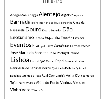
ETIQUETAS
r
:
Alentejo
Algarve
Adega Mãe
Adegga
Açores
Bairrada
Casa da
Bordéus
Beira Interior
Borgonha
Douro
Dão
Passarela
Douro Superior
Enoturismo
Espanha
Esporão
Escócia
Estremoz
Eventos
França
Galiza
Garrafeiras
Harmonizações
José Maria da Fonseca
João Portugal Ramos
Lisboa
Papel
Lojas
Oeiras
Livros
Peixe em Lisboa
Porto
Península de Setúbal
Quinta da Pellada
Quinta das
Real Companhia Velha
Rioja
Quinta do Pôpa
Bágeiras
Santarém
Vinhos Verdes
Tejo
Vinho do Porto
Torres Vedras
Vinho Verde
Wine Bar