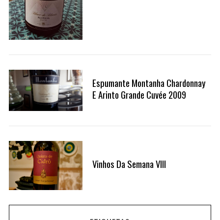
Espumante Montanha Chardonnay
E Arinto Grande Cuvée 2009
S
e
a
Vinhos Da Semana VIII
r
c
h
f
o