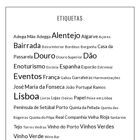
ETIQUETAS
Alentejo
S
Algarve
Adega Mãe
Adegga
Açores
e
Bairrada
Casa da
Bordéus
Beira Interior
Borgonha
a
Douro
Dão
r
Passarela
Douro Superior
c
Enoturismo
Espanha
Esporão
Escócia
Estremoz
h
Eventos
França
f
Galiza
Garrafeiras
Harmonizações
o
José Maria da Fonseca
João Portugal Ramos
r
Lisboa
:
Papel
Lojas
Oeiras
Livros
Peixe em Lisboa
Porto
Península de Setúbal
Quinta da Pellada
Quinta das
Real Companhia Velha
Rioja
Quinta do Pôpa
Bágeiras
Santarém
Vinhos Verdes
Tejo
Vinho do Porto
Torres Vedras
Vinho Verde
Wine Bar