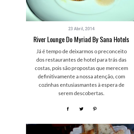
23 Abril, 2014
S
e
River Lounge Do Myriad By Sana Hotels
a
r
Já é tempo de deixarmos o preconceito
c
dos restaurantes de hotel para trás das
h
costas, pois são propostas que merecem
f
definitivamente a nossa atenção, com
o
r
cozinhas entusiasmantes à espera de
:
serem descobertas.