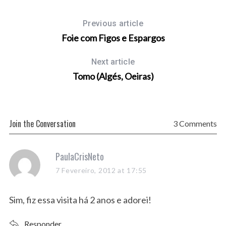
Previous article
Foie com Figos e Espargos
Next article
Tomo (Algés, Oeiras)
Join the Conversation
3 Comments
s
PaulaCrisNeto
a
7 Fevereiro, 2012 at 17:55
y
s
Sim, fiz essa visita há 2 anos e adorei!
:
Responder