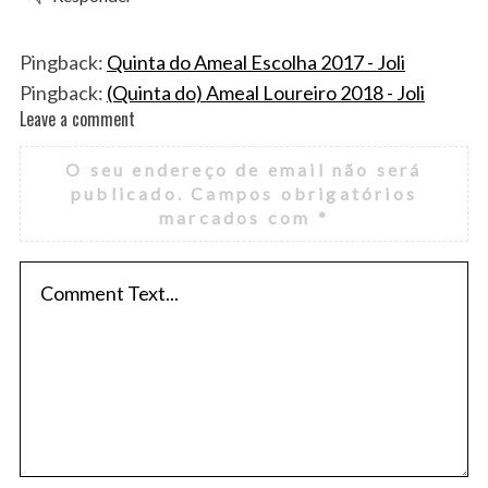
Pingback:
Quinta do Ameal Escolha 2017 - Joli
Pingback:
(Quinta do) Ameal Loureiro 2018 - Joli
Leave a comment
L
e
O seu endereço de email não será
a
publicado.
Campos obrigatórios
v
marcados com
*
e
a
c
o
m
m
e
n
t