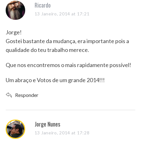
s
Ricardo
a
13 Janeiro, 2014 at 17:21
y
s
Jorge!
:
Gostei bastante da mudança, era importante pois a
qualidade do teu trabalho merece.
Que nos encontremos o mais rapidamente possível!
Um abraço e Votos de um grande 2014!!!
Responder
s
Jorge Nunes
a
13 Janeiro, 2014 at 17:28