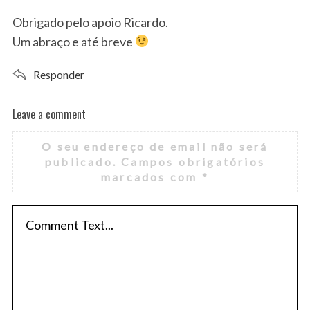
y
s
Obrigado pelo apoio Ricardo.
:
Um abraço e até breve
Responder
Leave a comment
L
e
O seu endereço de email não será
a
publicado.
Campos obrigatórios
v
marcados com
*
e
a
c
o
m
m
e